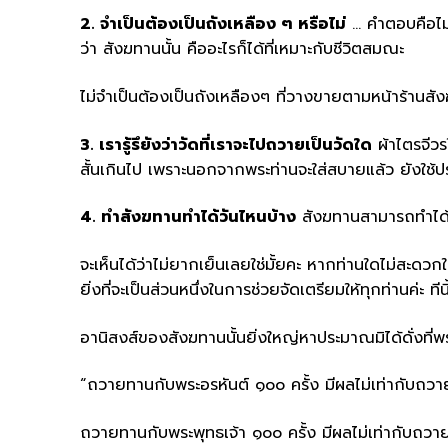
2. จำเป็นต้องเป็นถังเหลือง ๆ หรือไม่
… คำตอบคือไม่จ
ว่า สังฆทานนั้น คืออะไรก็ได้ที่เหมาะกับชีวิตสมณะ
ไม่จำเป็นต้องเป็นถังเหลืองๆ ที่วางขายตามหน้าร้านสังฆ
3. เรารู้รึยังว่าวัดที่เราจะไปถวายเป็นวัดใด
ผ้าไตรจีวร
สั้นเกินไป เพราะนอกจากพระท่านจะใส่สบายแล้ว ยังใช้ปร
4. ทำสังฆทานทำได้วันไหนบ้าง
สังฆทานสามารถทำได้ทุ
จะเห็นได้ว่าไม่ยากเย็นเลยใช่มั้ยคะ หากท่านใดไม่สะด
ยิ่งที่จะเป็นส่วนหนึ่งในการช่วยจัดเตรียมให้ทุกท่านค่
อานิสงส์ของสังฆทานนั้นยิ่งใหญ่หาประมาณมิได้ดั่งที่พร
“ถวายทานกับพระอรหันต์ ๑๐๐ ครั้ง มีผลไม่เท่ากับถวาย
ถวายทานกับพระพุทธเจ้า ๑๐๐ ครั้ง มีผลไม่เท่ากับถวา