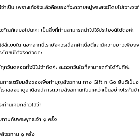
ำเป็น เพราะแท้จริงแล้วคือของที่จะถวายหมู่พระสงฆ์โดยไม่เจาะจงที
ภัณฑ์เสมอไปนะคะ เป็นสิ่งที่ท่านสามารถนำไปใช้ประโยชน์ได้ต่อค่ะ
ใช้สีแบบใด นอกจากนี้เรายังควรเลือกผ้าเนื้อดีและมีความยาวเพียงพ
ะโยชน์ได้จริงด้วยค่ะ
กวันตลอดทั้งปีไม่จำกัดค่ะ สะดวกวันใดก็สามารถทำได้ทันทีค่ะ
วกในการเตรียมสิ่งของเพื่อทำบุญสังฆทาน ทาง Gift n Go ยินดีเป็นอ
ะ ทีนี้เราลองมาดูอานิสงส์การถวายสังฆทานกันนะคะว่าเป็นอย่างไรกันบ้
ะท่านเคยกล่าวไว้ว่า
ทานกับพระพุทธเจ้า ๑ ครั้ง
ยสังฆทาน ๑ ครั้ง