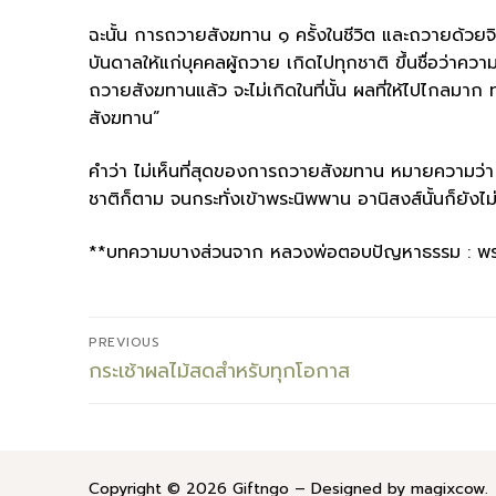
ฉะนั้น การถวายสังฆทาน ๑ ครั้งในชีวิต และถวายด้วยจิต
บันดาลให้แก่บุคคลผู้ถวาย เกิดไปทุกชาติ ขึ้นชื่อว่า
ถวายสังฆทานแล้ว จะไม่เกิดในที่นั้น ผลที่ให้ไปไกลมา
สังฆทาน”
คำว่า ไม่เห็นที่สุดของการถวายสังฆทาน หมายความว่า แ
ชาติก็ตาม จนกระทั่งเข้าพระนิพพาน อานิสงส์นั้นก็ยั
**บทความบางส่วนจาก หลวงพ่อตอบปัญหาธรรม : พระเ
แนะแนว
PREVIOUS
เรื่อง
Previous
กระเช้าผลไม้สดสำหรับทุกโอกาส
post:
Copyright © 2026 Giftngo – Designed by magixcow.