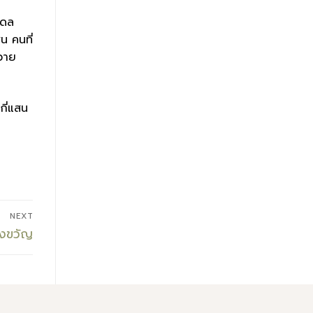
ะดล
น คนที่
ถวาย
กี่แสน
NEXT
องขวัญ