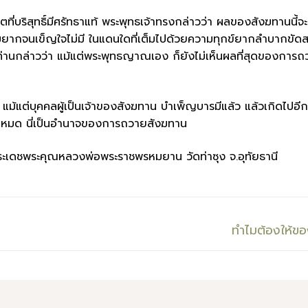
ที่บริสุทธิ์มีศรัทธาแท้ พระพุทธเจ้าทรงกล่าวว่า ผลของสังฆทานนี้จ
ความยากจนเข็ญใจไม่มี ในแดนใดที่เต็มไปด้วยความทุกข์ยากลำบากขัดส
ก ท่านกล่าวว่า แม้แต่พระพุทธญาณเอง ก็ยังไม่เห็นผลที่สุดของการ
ม้แต่บุคคลผู้เป็นเจ้าของสังฆทาน บำเพ็ญบารมีแล้ว แล้วเกิดไปอีก
งไม่หมด นี่เป็นอำนาจของการถวายสังฆทาน
ดชพระคุณหลวงพ่อพระราชพรหมยาน วัดท่าซุง จ.อุทัยธานี
Next
ทำไมต้องให้ข
post: