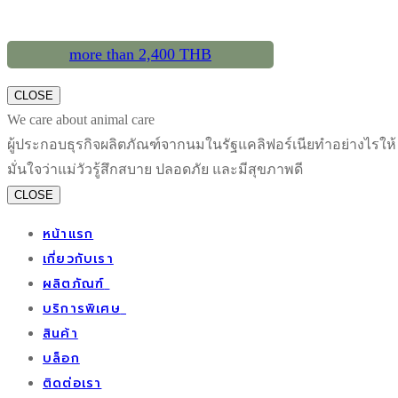
more than 2,400 THB
CLOSE
We care about animal care
ผู้ประกอบธุรกิจผลิตภัณฑ์จากนมในรัฐแคลิฟอร์เนียทำอย่างไรให้
มั่นใจว่าแม่วัวรู้สึกสบาย ปลอดภัย และมีสุขภาพดี
CLOSE
หน้าแรก
เกี่ยวกับเรา
ผลิตภัณฑ์
บริการพิเศษ
ชุดของขวัญ
สินค้า
บรรจุภัณฑ์
สำหรับลูกค้าองค์กร
บล็อก
ของตกแต่ง
ดีไซน์พิเศษ
ติดต่อเรา
ดอกไม้ประดิษฐ์