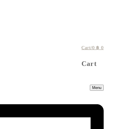
Cart
/
0
฿
0
Cart
Menu