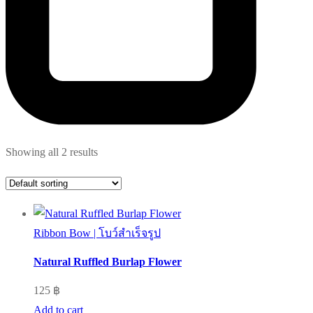
Showing all 2 results
Ribbon Bow | โบว์สำเร็จรูป
Natural Ruffled Burlap Flower
125
฿
Add to cart