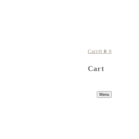
Cart
/
0
฿
0
Cart
Menu