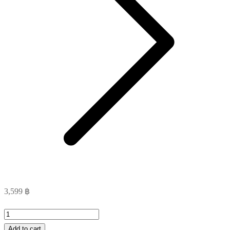
3,599
฿
Modern
Luxury
Add to cart