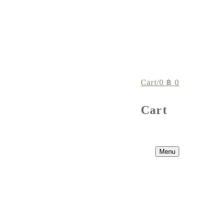
Cart
/
0
฿
0
Cart
Menu