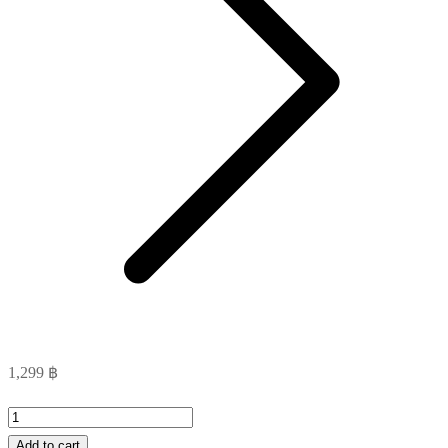
1,299
฿
Fresh
Fruit
Add to cart