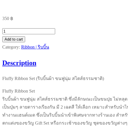
350
฿
Fluffy
Ribbon
Add to cart
Set
Category:
Ribbon | ริบบิ้น
-
Description
ริบบิ้น
ผ้า
Fluffy Ribbon Set (ริบบิ้นผ้า ขนฟูนุ่ม สไตส์ธรรมชาติ)
ขน
ฟู
Fluffy Ribbon Set
นุ่ม
ริบบิ้นผ้า ขนฟูนุ่ม สไตส์ธรรมชาติ ซึ่งมีลักษณะเป็นขนปุย ไม่หลุด
ส
เป็นปุ่มๆ ลายตารางเรียงกัน มี 2 เฉดสี ให้เลือก เหมาะสำหรับนำไ
ไตส์
ทำงานแฮนด์เมด ซึ่งเป็นริบบิ้นนำเข้าพิเศษจากทางร้านเอง สำหรั
ธรรมชาติ
ตกแต่งของขวัญ Gift Set หรือกระเช้าของขวัญ ชุดของขวัญต่างๆ
quantity