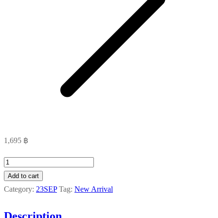
1,695
฿
DoiKham
Set
Add to cart
A
Category:
23SEP
Tag:
New Arrival
quantity
Description