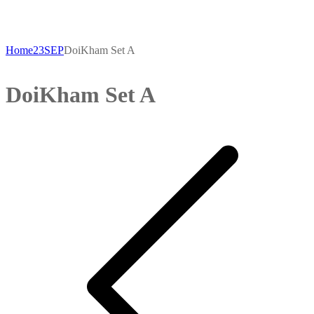
New Arrival
Home
23SEP
DoiKham Set A
DoiKham Set A