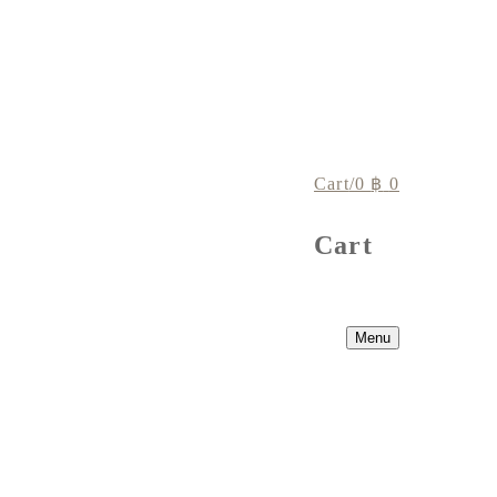
Cart
/
0
฿
0
Cart
Menu