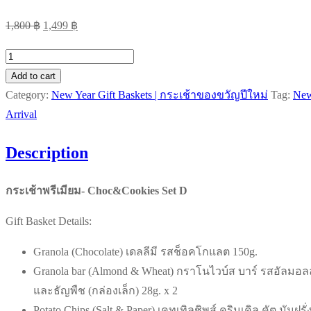
Original
Current
1,800
฿
1,499
฿
price
price
กระเช้า
was:
is:
พรีเมียม-
Add to cart
1,800 ฿.
1,499 ฿.
Choc&Cookies
Category:
New Year Gift Baskets | กระเช้าของขวัญปีใหม่
Tag:
Ne
Set
Arrival
D
Description
quantity
กระเช้าพรีเมียม- Choc&Cookies Set D
Gift Basket Details:
Granola (Chocolate) เดลลีมี รสช็อคโกแลต 150g.
Granola bar (Almond & Wheat) กราโนไวบ์ส บาร์ รสอัลมอลล
และธัญพืช (กล่องเล็ก) 28g. x 2
Potato Chips (Salt & Paper) เคทเทิลชิพส์ ครินเคิล คัต มันฝรั่